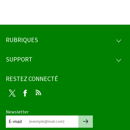
RUBRIQUES
Pied
RUBRI
de
SUPPORT
SUPP
page
RESTEZ CONNECTÉ
Twitter
Facebook
RSS
Newsletter
🡒
E-mail