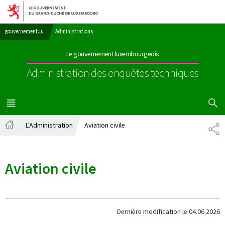
Aller au menu principal
Aller au contenu
gouvernement.lu
Administrations
Le gouvernement luxembourgeois
Administration des enquêtes techniques
AFFICHER
MENU
PRINCIPAL
L'Administration
Aviation civile
PA
Accueil
Aviation civile
Dernière modification le
04.06.2026