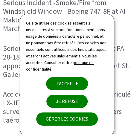
Serious Incident -Smoke/Fire from
Windshield Window - Boeing 747-8F at Al
Maktoum International Airport on 22
Ce site utilise des cookies essentiels
March 2021
nécessaires à son bon fonctionnement, sans
usage de données à caractère personnel, et
ne pouvant pas être refusés. Des cookies non
Serious incident involving the aircraft PA-
essentiels sont utilisés à des fins statistiques
28-181, LX-AVA, on 19 July 2020
et seront activés uniquement si vous les
acceptez. Consulter notre
politique de
approximately 2 km west of the airport St.
confidentialité
.
Gallen-Altenrhein (LSZR)
J'ACCEPTE
Accident du Pilatus PC-12-47E immatriculé
LX-JFD exploité par Jetfly Aviation
JE REFUSE
survenu le 30/03/2020 en approche vers
l’aéroport Nice-Côte-d’Azur (06)
GÉRER LES COOKIES