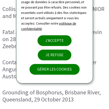
usage de données à caractère personnel, et
Collision between FV Z.575 – HEIN SENIOR
ne pouvant pas être refusés. Des cookies non
essentiels sont utilisés à des fins statistiques
and MV ACEROMAR on 3 August 2020
et seront activés uniquement si vous les
acceptez. Consulter notre
politique de
confidentialité
.
Fatal accident on board mv Simon Stevin
on 28 January 2019 at the Port of
J'ACCEPTE
Zeebrugge
JE REFUSE
Contact with wharf by livestock carrier
Angus Express at Broome, Western
GÉRER LES COOKIES
Australia, 20 April 2018
Grounding of Bosphorus, Brisbane River,
Queensland, 29 October 2013