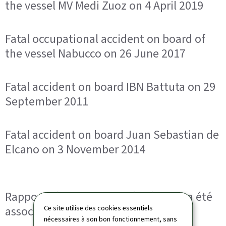
the vessel MV Medi Zuoz on 4 April 2019
Fatal occupational accident on board of
the vessel Nabucco on 26 June 2017
Fatal accident on board IBN Battuta on 29
September 2011
Fatal accident on board Juan Sebastian de
Elcano on 3 November 2014
Rapports étrangers publiés où l’AET a été
associée à l’enquête de sécurité
Ce site utilise des cookies essentiels
nécessaires à son bon fonctionnement, sans