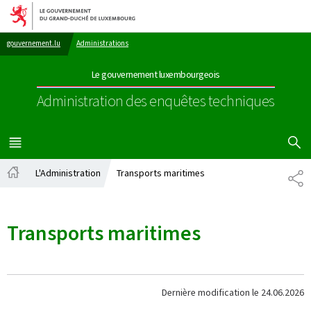
Aller au menu principal
Aller au contenu
gouvernement.lu
Administrations
Le gouvernement luxembourgeois
Administration des enquêtes techniques
AFFICHER
MENU
PRINCIPAL
L'Administration
Transports maritimes
PA
Accueil
Transports maritimes
Dernière modification le
24.06.2026