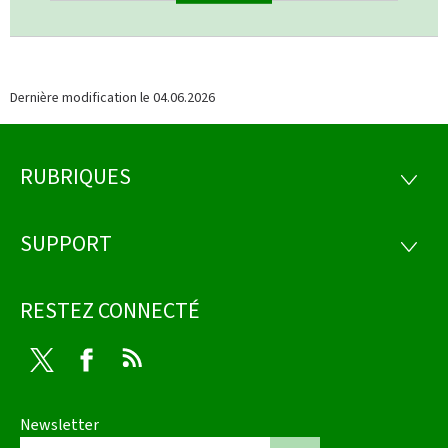
Dernière modification le
04.06.2026
RUBRIQUES
Pied
RUBRI
de
SUPPORT
SUPP
page
RESTEZ CONNECTÉ
Twitter
Facebook
RSS
Newsletter