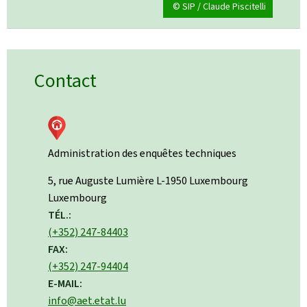
© SIP / Claude Piscitelli
Contact
Administration des enquêtes techniques
ADRESSE
5, rue Auguste Lumière
L-1950
Luxembourg
:
Luxembourg
TÉL.:
(+352) 247-84403
FAX:
(+352) 247-94404
E-MAIL:
info@aet.etat.lu