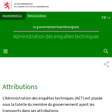
Aller au menu principal
Aller au contenu
FR
gouvernement.lu
Administrations
FR
Le gouvernement luxembourgeois
Administration des enquêtes techniques
AFFICHER
MENU
PRINCIPAL
PA
Attributions
L'Administration des enquêtes techniques (AET) est placée
sous la tutelle du membre du gouvernement ayant les
transports dans ses attributions.