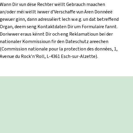
Wann Dir vun dëse Rechter wëllt Gebrauch maachen
an/oder méi wëllt iwwer d'Verschaffe vun Ären Donnéeë
gewuer ginn, dann adresséiert Iech w.e.g. un dat betreffend
Organ, deem seng Kontaktdaten Dir um Formulaire fannt.
Doriwwer eraus kënnt Dir och eng Reklamatioun bei der
nationaler Kommissioun fir den Dateschutz areechen
(Commission nationale pour la protection des données, 1,
Avenue du Rock'n'Roll, L-4361 Esch-sur-Alzette).