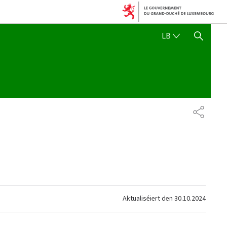
LËTZEBUERGE
LB
SHOW HIDE SEARCH
SHARE
Aktualiséiert den
30.10.2024