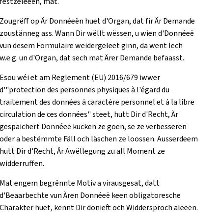
festzeleeën, mat.
Zougrëff op Är Donnéeën huet d'Organ, dat fir Är Demande
zoustänneg ass. Wann Dir wëllt wëssen, u wien d'Donnéeë
vun dësem Formulaire weidergeleet ginn, da went Iech
w.e.g. un d'Organ, dat sech mat Ärer Demande befaasst.
Esou wéi et am Reglement (EU) 2016/679 iwwer
d'"protection des personnes physiques à l'égard du
traitement des données à caractère personnel et à la libre
circulation de ces données" steet, hutt Dir d'Recht, Är
gespäichert Donnéeë kucken ze goen, se ze verbesseren
oder a bestëmmte Fäll och läschen ze loossen. Ausserdeem
hutt Dir d'Recht, Är Awëllegung zu all Moment ze
widderruffen.
Mat engem begrënnte Motiv a virausgesat, datt
d'Beaarbechte vun Ären Donnéeë keen obligatoresche
Charakter huet, kënnt Dir donieft och Widdersproch aleeën.