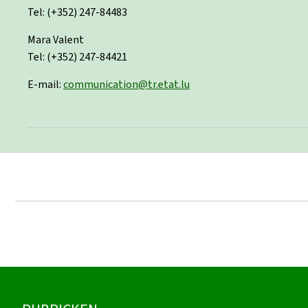
Tel: (+352) 247-84483
Mara Valent
Tel: (+352) 247-84421
E-mail:
communication@tr.etat.lu