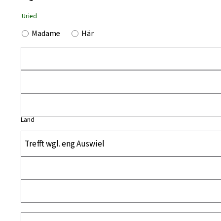
Uried
Madame
Här
Land