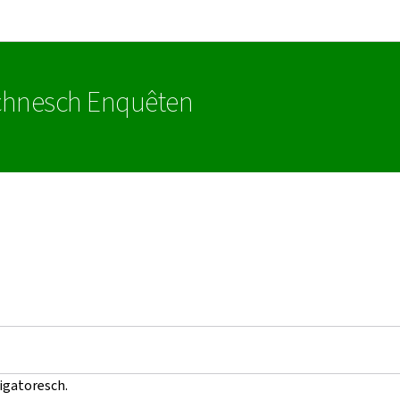
Bei den Haaptmenü goen
Bei den Inhalt goen
technesch Enquêten
ligatoresch.