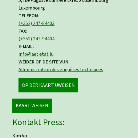
ADRESS:
5, rue Auguste Lumière
L-1950
Luxembourg
Luxembourg
TELEFON:
(+352) 247-84403
FAX:
(+352) 247-94404
E-MAIL:
info@aet.etat.lu
WEIDER OP DE SITE VUN:
Administration des enquêtes techniques
OP DER KAART UWEISEN
KAART WEISEN
Kontakt Press:
Kim Vo