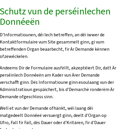
Schutz vun de perséinlechen
Donnéeën
D'Informatiounen, déi Iech betreffen, an déi iwwer de
Kontaktformulaire vum Site gesammelt ginn, gi vum
betreffenden Organ beaarbecht, fir Är Demande kënnen
ofzewéckelen.
Andeems Dir de Formulaire ausfëllt, akzeptéiert Dir, datt Är
perséinlech Donnéeën am Kader vun Ärer Demande
verschafft ginn. Dës Informatioune ginn esoulaang vun der
Administratioun gespäichert, bis d'Demarchë ronderëm Är
Demande ofgeschloss sinn.
Well et vun der Demande ofhänkt, wéi laang déi
matgedeelt Donnéeë versuergt ginn, deelt d'Organ op
Ufro, Fall fir Fall, dës Dauer oder d'Kritären, fir d'Dauer